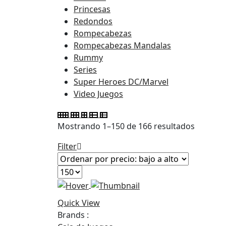
Princesas
Redondos
Rompecabezas
Rompecabezas Mandalas
Rummy
Series
Super Heroes DC/Marvel
Video Juegos
Ordena
Mostrando 1–150 de 166 resultados
por
Filter
precio:
bajo
a
alto
Quick View
Brands :