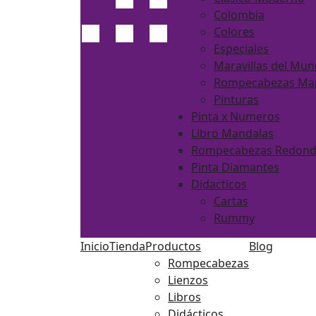
Colombia
Colores
Especiales
Maravillas del Mu
Rompecabezas Ma
Pinturas
Pinta x Numeros
Libro Mandalas
Rompecabezas Redon
Pinta Diamantes
Didacticos
Cartas
Rummy
Inicio
Tienda
Productos
Blog
Rompecabezas
Lienzos
Libros
Didácticos