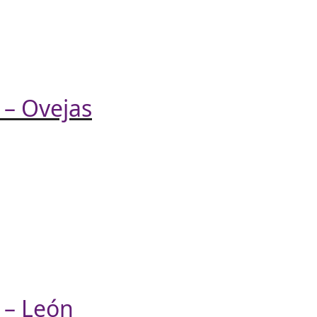
 – Ovejas
 – León