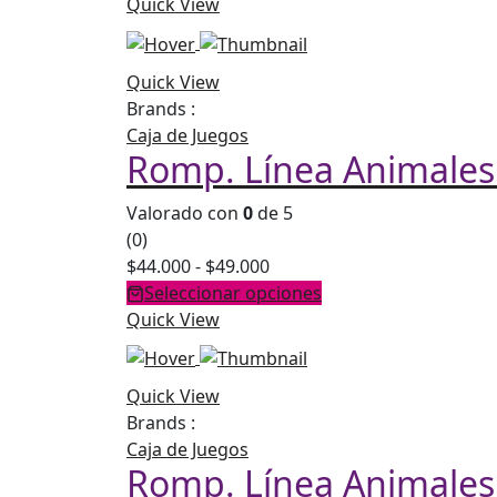
precios:
Quick View
desde
$44.000
Quick View
hasta
Brands :
$49.000
Caja de Juegos
Romp. Línea Animales
Valorado con
0
de 5
(0)
Rango
$
44.000
-
$
49.000
de
Seleccionar opciones
precios:
Quick View
desde
$44.000
Quick View
hasta
Brands :
$49.000
Caja de Juegos
Romp. Línea Animales