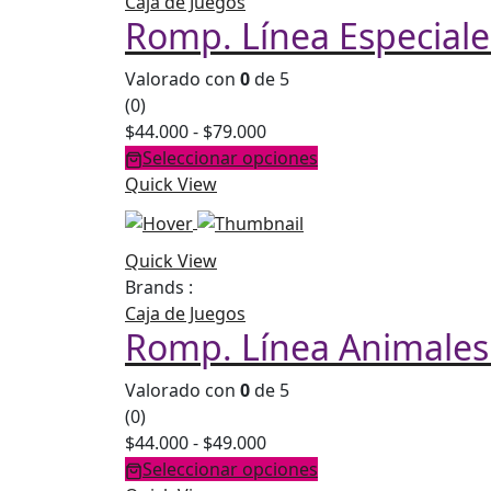
Caja de Juegos
Romp. Línea Especiale
Valorado con
0
de 5
(0)
Rango
$
44.000
-
$
79.000
de
Seleccionar opciones
precios:
Quick View
desde
$44.000
Quick View
hasta
Brands :
$79.000
Caja de Juegos
Romp. Línea Animales 
Valorado con
0
de 5
(0)
Rango
$
44.000
-
$
49.000
de
Seleccionar opciones