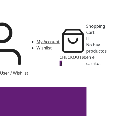
Shopping
Cart
My Account
No hay
Wishlist
productos
CHECKOUT
$0
en el
0
carrito.
User / Wishlist