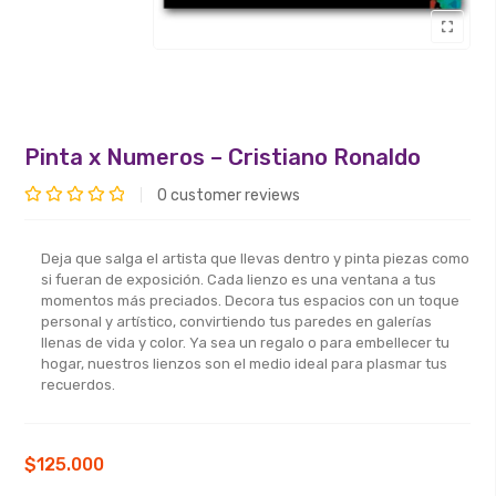
Pinta x Numeros – Cristiano Ronaldo
0
customer reviews
Valorado
con
Deja que salga el artista que llevas dentro y pinta piezas como
0
si fueran de exposición. Cada lienzo es una ventana a tus
de
momentos más preciados. Decora tus espacios con un toque
personal y artístico, convirtiendo tus paredes en galerías
5
llenas de vida y color. Ya sea un regalo o para embellecer tu
hogar, nuestros lienzos son el medio ideal para plasmar tus
recuerdos.
$
125.000