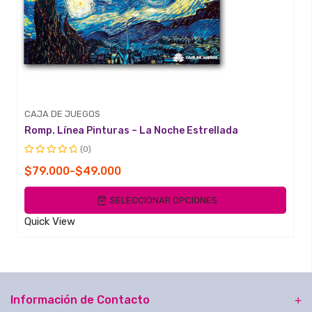
CAJA DE JUEGOS
Romp. Línea Pinturas – La Noche Estrellada
(0)
Valorado
Rango
$
79.000
-
$
49.000
con
de
0
SELECCIONAR OPCIONES
de
precios:
5
desde
Quick View
$49.000
hasta
$79.000
Información de Contacto