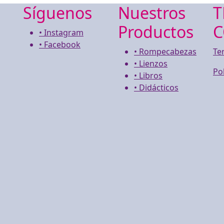
Síguenos
Nuestros
T
Productos
C
• Instagram
• Facebook
• Rompecabezas
Te
• Lienzos
Po
• Libros
• Didácticos