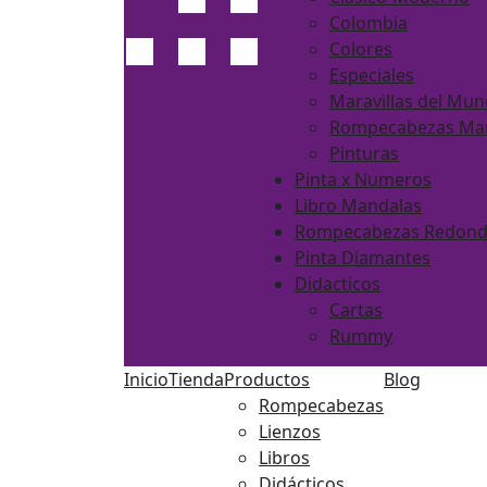
Colombia
Colores
Especiales
Maravillas del Mu
Rompecabezas Ma
Pinturas
Pinta x Numeros
Libro Mandalas
Rompecabezas Redon
Pinta Diamantes
Didacticos
Cartas
Rummy
Inicio
Tienda
Productos
Blog
Rompecabezas
Lienzos
Libros
Didácticos