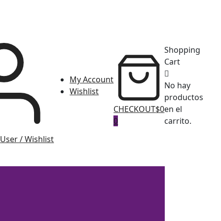
Shopping
Cart
My Account
No hay
Wishlist
productos
CHECKOUT
$0
en el
0
carrito.
User / Wishlist