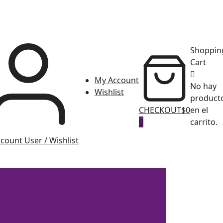
Shoppin
Cart
My Account
No hay
Wishlist
product
CHECKOUT
$0
en el
0
carrito.
ccount
User / Wishlist