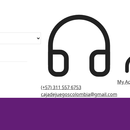
My A
(+57) 311 557 6753
cajadejuegoscolombia@gmail.com