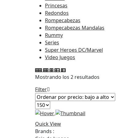
Princesas
Redondos
Rompecabezas
Rompecabezas Mandalas
Rummy
Series
Super Heroes DC/Marvel
Video Juegos
Ordenado
Mostrando los 2 resultados
por
Filter
precio:
bajo
a
alto
Quick View
Brands :