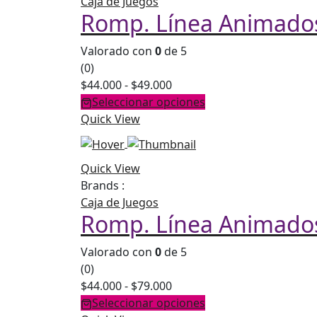
Caja de Juegos
Romp. Línea Animados
Valorado con
0
de 5
(0)
Rango
$
44.000
-
$
49.000
de
Seleccionar opciones
precios:
Quick View
desde
$44.000
Quick View
hasta
Brands :
$49.000
Caja de Juegos
Romp. Línea Animados 
Valorado con
0
de 5
(0)
Rango
$
44.000
-
$
79.000
de
Seleccionar opciones