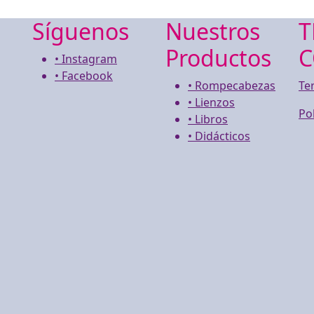
Síguenos
Nuestros
T
Productos
C
• Instagram
• Facebook
• Rompecabezas
Te
• Lienzos
Po
• Libros
• Didácticos