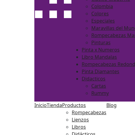
Colombia
Colores
Especiales
Maravillas del Mu
Rompecabezas Ma
Pinturas
Pinta x Numeros
Libro Mandalas
Rompecabezas Redon
Pinta Diamantes
Didacticos
Cartas
Rummy
Inicio
Tienda
Productos
Blog
Rompecabezas
Lienzos
Libros
Didácticos