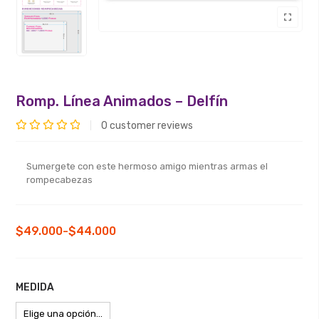
Romp. Línea Animados – Delfín
0
customer reviews
Valorado
con
Sumergete con este hermoso amigo mientras armas el
0
rompecabezas
de
5
Rango
$
49.000
-
$
44.000
de
precios:
desde
MEDIDA
$44.000
hasta