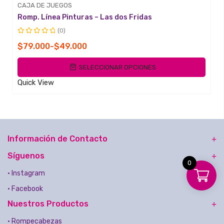
CAJA DE JUEGOS
Romp. Línea Pinturas – Las dos Fridas
(0)
Valorado
Rango
$
79.000
-
$
49.000
con
de
0
SELECCIONAR OPCIONES
de
precios:
5
desde
Quick View
$49.000
hasta
$79.000
Información de Contacto
Síguenos
0
• Instagram
• Facebook
Nuestros Productos
• Rompecabezas