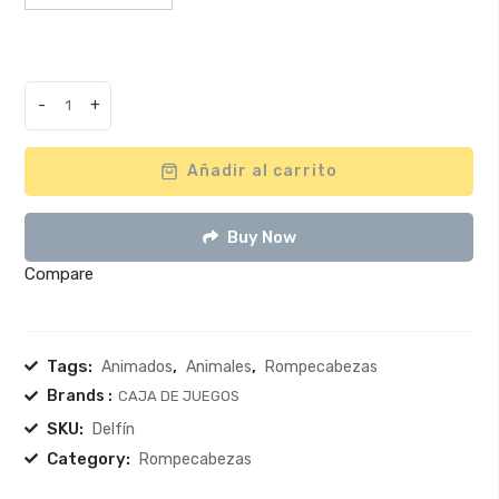
$49.000
-
+
Romp.
Línea
Animados
Añadir al carrito
-
Delfín
Buy Now
quantity
Compare
Tags:
,
,
Animados
Animales
Rompecabezas
Brands :
CAJA DE JUEGOS
SKU:
Delfín
Category:
Rompecabezas