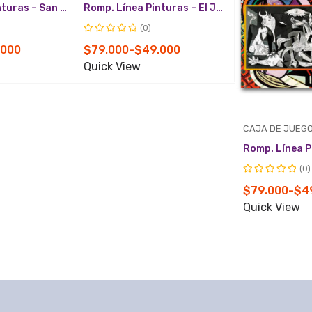
Quick
Quick
Romp. Línea Pinturas – San Miguel Arcangel
Romp. Línea Pinturas – El Jardin de las Delicias
View
View
(0)
Valorado
Rango
.000
$
79.000
-
$
49.000
con
de
Quick View
0
de
precios:
5
desde
$49.000
CAJA DE JUEG
hasta
$79.000
(0)
Valorado
Rango
$
79.000
-
$
4
con
de
Quick View
0
de
precios:
5
desde
$49.000
hasta
$79.000