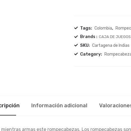
-
Cartagena
de
Indias
Tags:
,
Colombia
Rompec
quantity
Brands :
CAJA DE JUEGOS
SKU:
Cartagena de Indias
Category:
Rompecabez
cripción
Información adicional
Valoraciones
ina mientras armas este rompecabezas. Los rompecabezas son