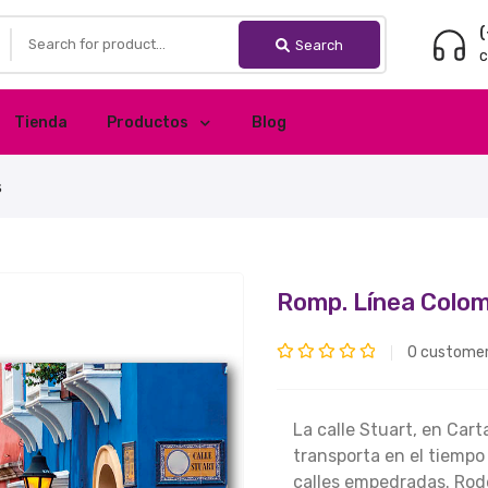
(
Search
c
Tienda
Productos
Blog
s
Romp. Línea Colom
0
customer
Valorado
con
La calle Stuart, en Cart
0
transporta en el tiempo
de
calles empedradas. Rod
5