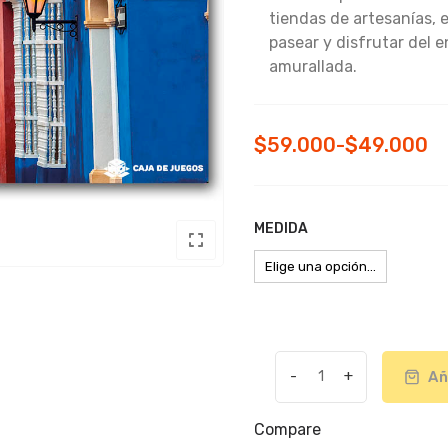
tiendas de artesanías, e
pasear y disfrutar del e
amurallada.
Rango
$
59.000
-
$
49.000
de
precios:
MEDIDA
desde
$49.000
hasta
$59.000
-
+
Añ
Romp.
Línea
Compare
Colombia