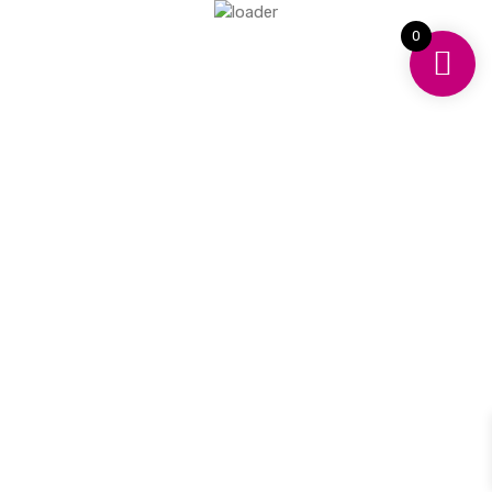
• Rompecabezas
0
• Lienzos
• Libros
• Didácticos
TERMINOS Y CONDICIONES
Terminos y Condiciones
Política de Devoluciones y Reembolsos
Caja de Juegos © 2026. Reservados todos los derechos