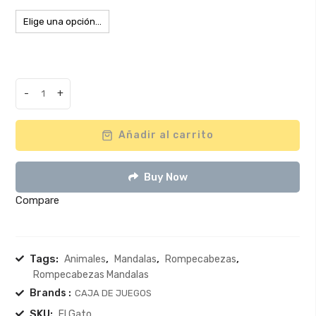
-
+
Romp.
Línea
Mandalas
Añadir al carrito
-
El
Buy Now
Gato
quantity
Compare
Tags:
,
,
,
Animales
Mandalas
Rompecabezas
Rompecabezas Mandalas
Brands :
CAJA DE JUEGOS
SKU:
El Gato