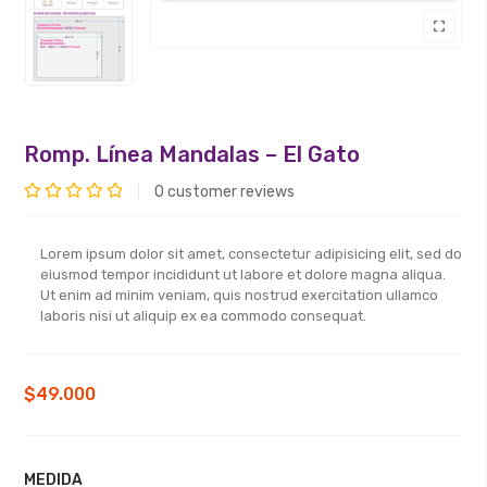
Romp. Línea Mandalas – El Gato
0
customer reviews
Valorado
con
Lorem ipsum dolor sit amet, consectetur adipisicing elit, sed do
0
eiusmod tempor incididunt ut labore et dolore magna aliqua.
de
Ut enim ad minim veniam, quis nostrud exercitation ullamco
laboris nisi ut aliquip ex ea commodo consequat.
5
$
49.000
MEDIDA