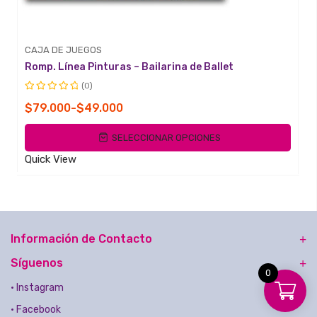
CAJA DE JUEGOS
Romp. Línea Pinturas – Bailarina de Ballet
(0)
Valorado
Rango
$
79.000
-
$
49.000
con
de
0
SELECCIONAR OPCIONES
de
precios:
5
desde
Quick View
$49.000
hasta
$79.000
Información de Contacto
Síguenos
0
• Instagram
• Facebook