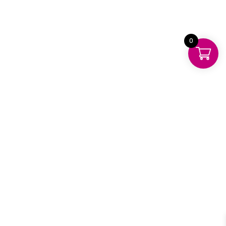
Información de Contacto
Síguenos
0
• Instagram
• Facebook
Nuestros Productos
• Rompecabezas
• Lienzos
• Libros
• Didácticos
TERMINOS Y CONDICIONES
Terminos y Condiciones
Política de Devoluciones y Reembolsos