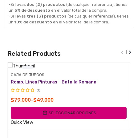
-Si llevas
dos (2) productos
(de cualquier referencia), tienes
un
5% de descuento
en el valor total de la compra.
-Si llevas
tres (3) productos
(de cualquier referencia), tienes
un
10% de descuento
en el valor total de la compra.
‹
›
Related Products
CAJA DE JUEGOS
Romp. Línea Pinturas – Batalla Romana
Quick
View
(0)
Valorado
Rango
$
79.000
-
$
49.000
con
de
0
SELECCIONAR OPCIONES
de
precios:
5
desde
Quick View
$49.000
hasta