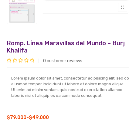
Romp. Línea Maravillas del Mundo – Burj
Khalifa
0
customer reviews
Valorado
con
Lorem ipsum dolor sit amet, consectetur adipisicing elit, sed do
0
eiusmod tempor incididunt ut labore et dolore magna aliqua.
de
Ut enim ad minim veniam, quis nostrud exercitation ullamco
laboris nisi ut aliquip ex ea commodo consequat.
5
Rango
$
79.000
-
$
49.000
de
precios: