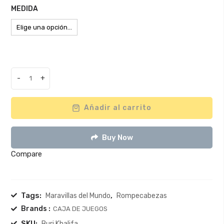
desde
MEDIDA
$49.000
hasta
$79.000
-
+
Romp.
Línea
Maravillas
Añadir al carrito
del
Mundo
Buy Now
-
Burj
Compare
Khalifa
quantity
Tags:
,
Maravillas del Mundo
Rompecabezas
Brands :
CAJA DE JUEGOS
SKU:
Burj Khalifa