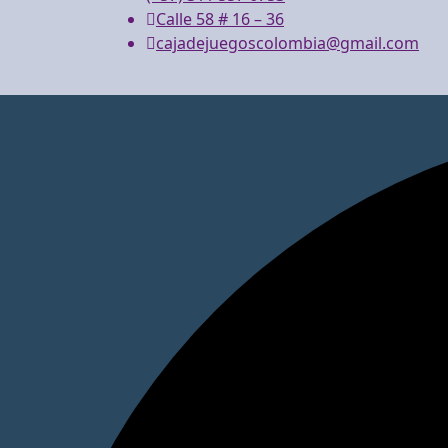
Calle 58 # 16 – 36
cajadejuegoscolombia@gmail.com