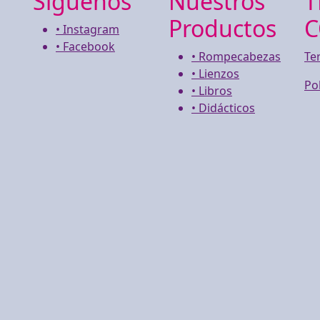
Síguenos
Nuestros
T
Productos
C
• Instagram
• Facebook
• Rompecabezas
Te
• Lienzos
Po
• Libros
• Didácticos