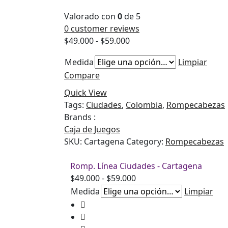
Valorado con
0
de 5
0
customer reviews
Rango
$
49.000
-
$
59.000
de
Medida
Limpiar
precios:
Compare
desde
$49.000
Quick View
hasta
Tags:
Ciudades
,
Colombia
,
Rompecabezas
$59.000
Brands :
Caja de Juegos
SKU:
Cartagena
Category:
Rompecabezas
Romp. Línea Ciudades - Cartagena
Rango
$
49.000
-
$
59.000
de
Medida
Limpiar
precios:
desde
$49.000