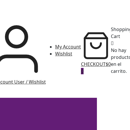
Shoppin
Cart
My Account
No hay
Wishlist
product
CHECKOUT
$0
en el
0
carrito.
ccount
User / Wishlist