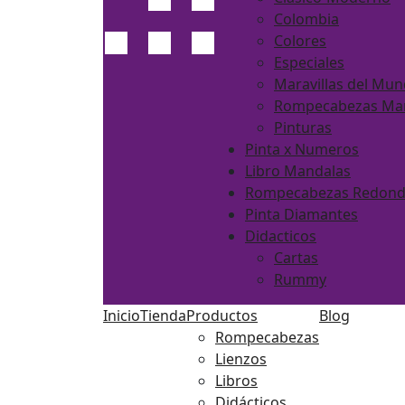
Colombia
Colores
Especiales
Maravillas del Mu
Rompecabezas Ma
Pinturas
Pinta x Numeros
Libro Mandalas
Rompecabezas Redon
Pinta Diamantes
Didacticos
Cartas
Rummy
Inicio
Tienda
Productos
Blog
Rompecabezas
Lienzos
Libros
Didácticos