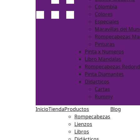
Colombia
Colores
Especiales
Maravillas del Mu
Rompecabezas Ma
Pinturas
Pinta x Numeros
Libro Mandalas
Rompecabezas Redon
Pinta Diamantes
Didacticos
Cartas
Rummy
Inicio
Tienda
Productos
Blog
Rompecabezas
Lienzos
Libros
Didácticos