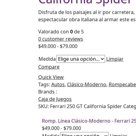
Disfruta de los paisajes al ir por carreter
espectacular obra italiana al armar este 
Valorado con
0
de 5
0
customer reviews
Rango
$
49.000
-
$
79.000
de
Medida
Limpiar
precios:
Compare
desde
$49.000
Quick View
hasta
Tags:
Autos
,
Clásico-Moderno
,
Rompecabe
$79.000
Brands :
Caja de Juegos
SKU:
Ferrari 250 GT California Spider
Cate
Romp. Línea Clásico-Moderno - Ferrari 25
Rango
$
49.000
-
$
79.000
de