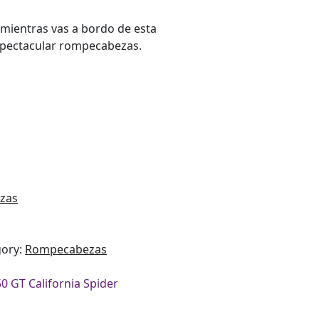
a, mientras vas a bordo de esta
espectacular rompecabezas.
zas
gory:
Rompecabezas
0 GT California Spider