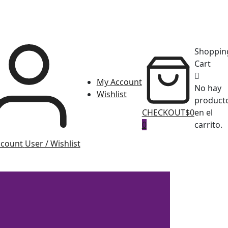
Shoppin
Cart
My Account
No hay
Wishlist
product
CHECKOUT
$0
en el
0
carrito.
ccount
User / Wishlist