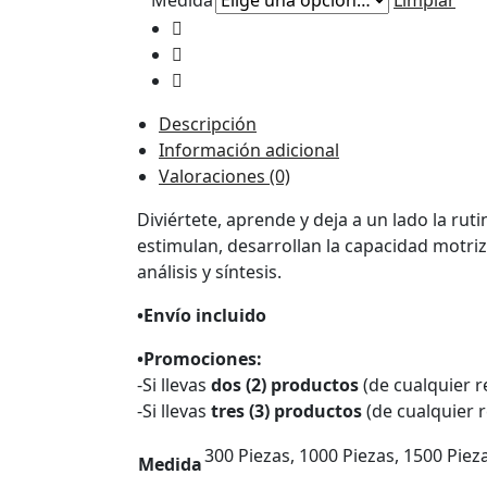
Medida
Limpiar
precios:
desde
$49.000
hasta
Descripción
$79.000
Información adicional
Valoraciones (0)
Diviértete, aprende y deja a un lado la r
estimulan, desarrollan la capacidad motriz
análisis y síntesis.
•Envío incluido
•Promociones:
-Si llevas
dos (2) productos
(de cualquier r
-Si llevas
tres (3) productos
(de cualquier r
300 Piezas, 1000 Piezas, 1500 Piez
Medida