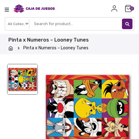
Skip
0
to
content
Pinta x Numeros – Looney Tunes
Pinta x Numeros – Looney Tunes