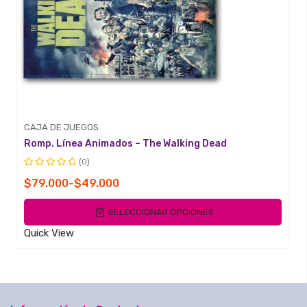
CAJA DE JUEGOS
Romp. Línea Animados – The Walking Dead
(0)
Valorado
Rango
$
79.000
-
$
49.000
con
de
0
SELECCIONAR OPCIONES
de
precios:
5
desde
Quick View
$49.000
hasta
$79.000