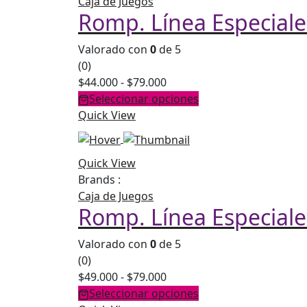
Caja de Juegos
Romp. Línea Especiale
Valorado con
0
de 5
(0)
Rango
$
44.000
-
$
79.000
de
Seleccionar opciones
precios:
Quick View
desde
$44.000
Quick View
hasta
Brands :
$79.000
Caja de Juegos
Romp. Línea Especiale
Valorado con
0
de 5
(0)
Rango
$
49.000
-
$
79.000
de
Seleccionar opciones