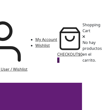
Shopping
Cart
My Account
No hay
Wishlist
productos
CHECKOUT
$0
en el
0
carrito.
User / Wishlist