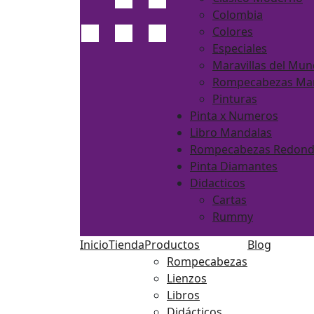
Colombia
Colores
Especiales
Maravillas del Mu
Rompecabezas Ma
Pinturas
Pinta x Numeros
Libro Mandalas
Rompecabezas Redon
Pinta Diamantes
Didacticos
Cartas
Rummy
Inicio
Tienda
Productos
Blog
Rompecabezas
Lienzos
Libros
Didácticos