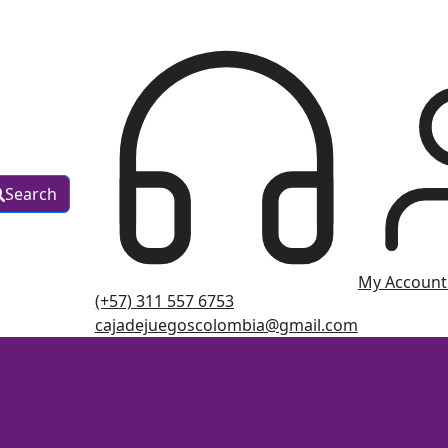
Search
My Account
(+57) 311 557 6753
cajadejuegoscolombia@gmail.com