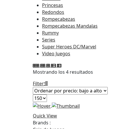
Princesas
Redondos
Rompecabezas
Rompecabezas Mandalas
Rummy
Series
Super Heroes DC/Marvel
Video Juegos
Ordenado
Mostrando los 4 resultados
por
Filter
precio:
bajo
a
alto
Quick View
Brands :