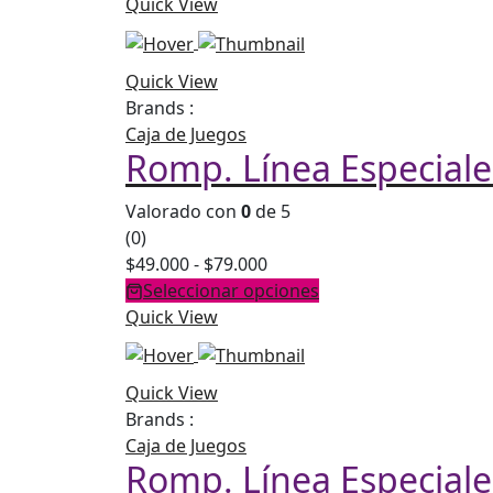
precios:
Quick View
desde
$49.000
Quick View
hasta
Brands :
$79.000
Caja de Juegos
Romp. Línea Especial
Valorado con
0
de 5
(0)
Rango
$
49.000
-
$
79.000
de
Seleccionar opciones
precios:
Quick View
desde
$49.000
Quick View
hasta
Brands :
$79.000
Caja de Juegos
Romp. Línea Especiale