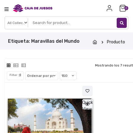
Skip
0
to
content
Etiqueta:
Maravillas del Mundo
Producto
Mostrando los 7 resul
Filter
Quick
View