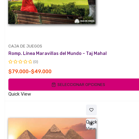
CAJA DE JUEGOS
Romp. Línea Maravillas del Mundo – Taj Mahal
(0)
Valorado
Rango
$
79.000
-
$
49.000
con
de
0
SELECCIONAR OPCIONES
de
precios:
5
desde
Quick View
$49.000
hasta
$79.000
Quick
View