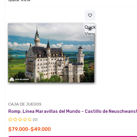
$49.000
hasta
$79.000
Quick
View
CAJA DE JUEGOS
Romp. Línea Maravillas del Mundo – Castillo de Neuschwans
(0)
Valorado
Rango
$
79.000
-
$
49.000
con
de
0