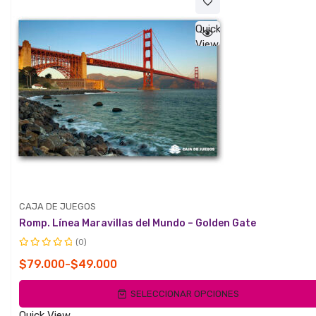
$79.000
Quick
View
CAJA DE JUEGOS
Romp. Línea Maravillas del Mundo – Golden Gate
(0)
Valorado
Rango
$
79.000
-
$
49.000
con
de
0
SELECCIONAR OPCIONES
de
precios:
5
desde
Quick View