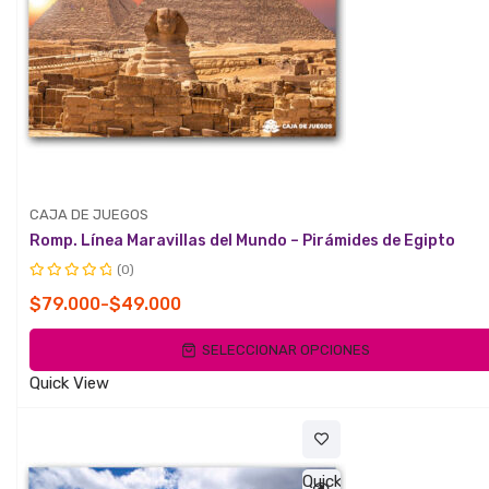
CAJA DE JUEGOS
Romp. Línea Maravillas del Mundo – Pirámides de Egipto
(0)
Valorado
Rango
$
79.000
-
$
49.000
con
de
0
SELECCIONAR OPCIONES
de
precios:
5
desde
Quick View
$49.000
hasta
$79.000
Quick