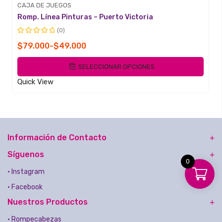
CAJA DE JUEGOS
Romp. Línea Pinturas – Puerto Victoria
(0)
Valorado
Rango
$
79.000
-
$
49.000
con
de
0
SELECCIONAR OPCIONES
de
precios:
5
desde
Quick View
$49.000
hasta
$79.000
Información de Contacto
Síguenos
0
• Instagram
• Facebook
Nuestros Productos
• Rompecabezas