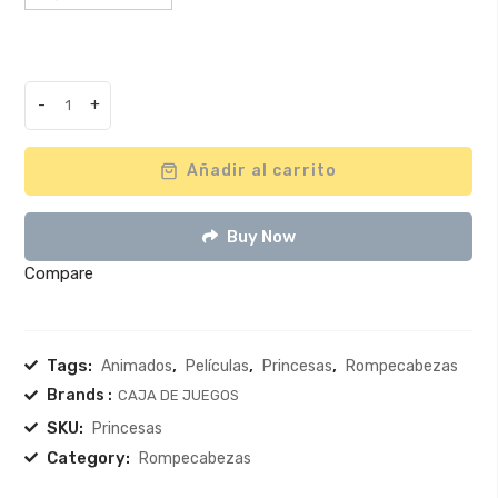
$49.000
-
+
Romp.
Línea
Animados
Añadir al carrito
-
Princesas
Buy Now
quantity
Compare
Tags:
,
,
,
Animados
Películas
Princesas
Rompecabezas
Brands :
CAJA DE JUEGOS
SKU:
Princesas
Category:
Rompecabezas