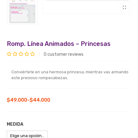
Romp. Línea Animados – Princesas
0
customer reviews
Valorado
con
Conviértete en una hermosa princesa, mientras vas armando
0
este precioso rompecabezas.
de
5
Rango
$
49.000
-
$
44.000
de
precios:
desde
MEDIDA
$44.000
hasta