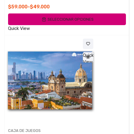
Valorado
Rango
$
59.000
-
$
49.000
con
de
0
SELECCIONAR OPCIONES
de
precios:
5
desde
Quick View
$49.000
hasta
$59.000
Quick
View
CAJA DE JUEGOS