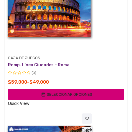
CAJA DE JUEGOS
Romp. Línea Ciudades – Roma
(0)
Valorado
Rango
$
59.000
-
$
49.000
con
de
0
SELECCIONAR OPCIONES
de
precios:
5
desde
Quick View
$49.000
hasta
$59.000
Quick