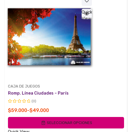
$59.000
Quick
View
CAJA DE JUEGOS
Romp. Línea Ciudades – París
(0)
Valorado
Rango
$
59.000
-
$
49.000
con
de
0
SELECCIONAR OPCIONES
de
precios:
5
desde
Quick View