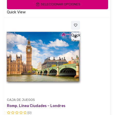
SELECCIONAR OPCIONES
de
precios:
5
desde
Quick View
$49.000
hasta
$79.000
Quick
View
CAJA DE JUEGOS
Romp. Línea Ciudades – Londres
(0)