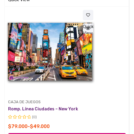
$49.000
hasta
$59.000
Quick
View
CAJA DE JUEGOS
Romp. Línea Ciudades – New York
(0)
Valorado
Rango
$
79.000
-
$
49.000
con
de
0