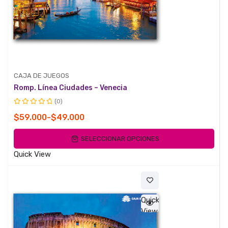
CAJA DE JUEGOS
Romp. Línea Ciudades – Venecia
(0)
Valorado
Rango
$
59.000
-
$
49.000
con
de
0
SELECCIONAR OPCIONES
de
precios:
5
desde
Quick View
$49.000
hasta
$59.000
Quick
View