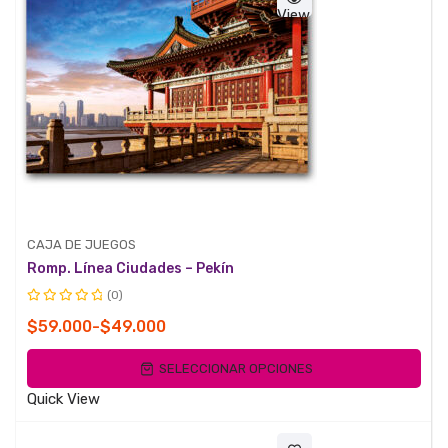
View
CAJA DE JUEGOS
Romp. Línea Ciudades – Pekín
(0)
Valorado
Rango
$
59.000
-
$
49.000
con
de
0
SELECCIONAR OPCIONES
de
precios:
5
desde
Quick View
$49.000
hasta