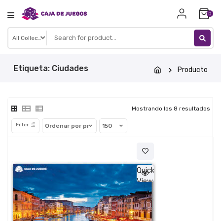
Skip
0
to
content
Etiqueta:
Ciudades
Producto
Ord
Mostrando los 8 resultados
por
Filter
prec
baj
a
Quick
View
alto