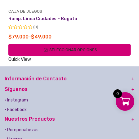
CAJA DE JUEGOS
Romp. Línea Ciudades – Bogotá
(0)
Valorado
Rango
$
79.000
-
$
49.000
con
de
0
SELECCIONAR OPCIONES
de
precios:
5
desde
Quick View
$49.000
hasta
Información de Contacto
$79.000
Síguenos
0
• Instagram
• Facebook
Nuestros Productos
• Rompecabezas