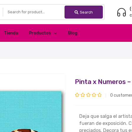
(
Search
c
Tienda
Productos
Blog
Pinta x Numeros –
0
customer
Valorado
con
Deja que salga el artist
0
fueran de exposición. 
de
preciados. Decora tus e
5