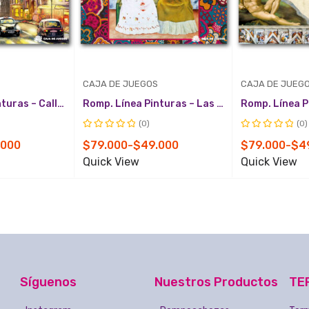
CAJA DE JUEGOS
CAJA DE JUEG
Romp. Línea Pinturas – Calle de Londres
Romp. Línea Pinturas – Las dos Fridas
(0)
(0)
Valorado
Valorado
Rango
Rango
.000
$
79.000
-
$
49.000
$
79.000
-
$
4
con
con
de
de
Quick View
Quick View
0
0
de
de
precios:
precios:
5
5
desde
desde
$49.000
$49.000
hasta
hasta
$79.000
$79.000
Síguenos
Nuestros Productos
TE