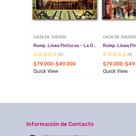
CAJA DE JUEGOS
CAJA DE JUEGOS
Romp. Línea Pinturas – La Última Cena
(0)
(0)
Valorado
Valorado
Rango
Rango
$
79.000
-
$
49.000
$
79.000
-
$
49
con
con
de
de
Quick View
Quick View
0
0
de
de
precios:
precios:
5
5
desde
desde
$49.000
$49.000
hasta
hasta
$79.000
$79.000
Información de Contacto