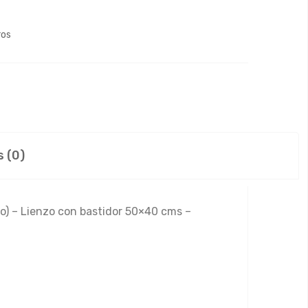
ros
 (0)
o) – Lienzo con bastidor 50×40 cms –