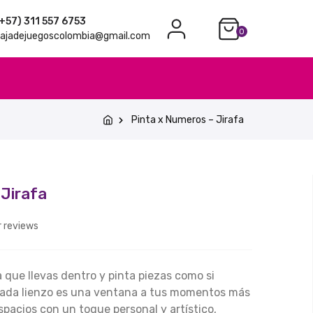
+57) 311 557 6753
0
ajadejuegoscolombia@gmail.com
Pinta x Numeros – Jirafa
 Jirafa
 reviews
a que llevas dentro y pinta piezas como si
Cada lienzo es una ventana a tus momentos más
spacios con un toque personal y artístico,