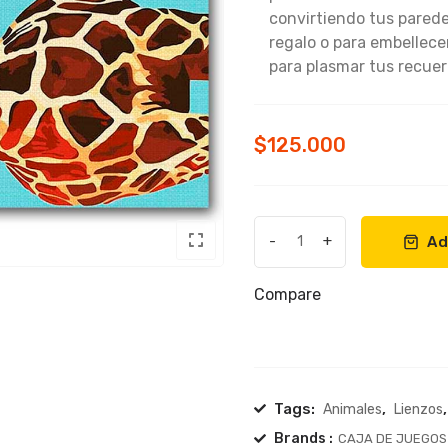
convirtiendo tus paredes
regalo o para embellecer
para plasmar tus recuer
$
125.000
-
+
Ad
Pinta
x
Compare
Numeros
-
Jirafa
quantity
Tags:
,
Animales
Lienzos
Brands :
CAJA DE JUEGOS