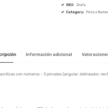
SKU:
Jirafa
Category:
Pinta x Nume
cripción
Información adicional
Valoraciones
ílicas con números – 3 pinceles (angular, delineador, rect