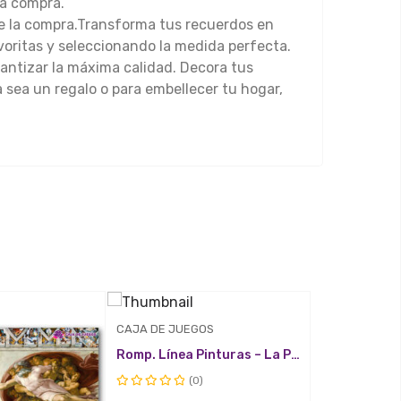
la compra.
de la compra.Transforma tus recuerdos en
voritas y seleccionando la medida perfecta.
antizar la máxima calidad. Decora tus
a sea un regalo o para embellecer tu hogar,
CAJA DE JUEGOS
CAJA DE JUE
ick
Quick
Quick
Romp. Línea Pinturas – La Persistencia de la Memoria
ew
View
View
(0)
(
Valorado
Valorado