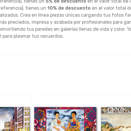
eferencia), tienes un
5% de descuento
en el valor total de 
referencia), tienes un
10% de descuento
en el valor total 
alizados. Crea en línea piezas únicas cargando tus fotos fa
s preciados, impresa y acabada por profesionales para gar
onvirtiendo tus paredes en galerías llenas de vida y color. Y
al para plasmar tus recuerdos.
ck
Quick
Qu
w
View
Vi