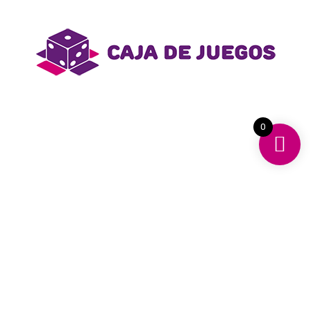
Log in
Lost your password?
Información de Contacto
Síguenos
0
• Instagram
• Facebook
Nuestros Productos
• Rompecabezas
• Lienzos
• Libros
• Didácticos
TERMINOS Y CONDICIONES